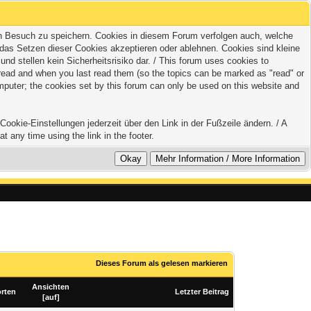
zten Besuch zu speichern. Cookies in diesem Forum verfolgen auch, welche
 das Setzen dieser Cookies akzeptieren oder ablehnen. Cookies sind kleine
 stellen kein Sicherheitsrisiko dar. / This forum uses cookies to
e read and when you last read them (so the topics can be marked as "read" or
mputer; the cookies set by this forum can only be used on this website and
ookie-Einstellungen jederzeit über den Link in der Fußzeile ändern. / A
t any time using the link in the footer.
Dieses Forum als gelesen markieren
Ansichten
rten
Letzter Beitrag
[
auf
]