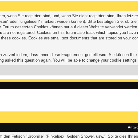
 wenn Sie registriert sind, und, wenn Sie nicht registriert sind, Ihren let
sen" oder "ungelesen" markiert werden können). Bitte bestätigen Sie, ob Sie
Forum gesetzten Cookies können nur auf dieser Website verwendet werden und
 you are not registered. Cookies on this forum also track which topics you hav
of these cookies. Cookies are small text documents that are stored on your co
zu verhindern, dass Ihnen diese Frage erneut gestellt wird. Sie können Ihre C
ng asked this question again. You will be able to change your cookie settings a
Antwo
den Fetisch "Urophilie" (Pinkelsex, Golden Shower, usw.). Sollte dies Ihr e