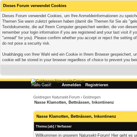
Dieses Forum verwendet Cookies
Dieses Forum verwendet Cookies, um Ihre Anmeldeinformationen zu speichern,
Themen Sie wann zuletzt gelesen haben (damit die Themen für Sie als "gele
Textdokumente, die auf Ihrem Computer gespeichert werden; die von diesem 
remember your login information if you are registered and your last visit if
"unread" for you). Please confirm whether you accept or reject the setting 
do not pose a security risk.
Unabhängig von Ihrer Wahl wird ein Cookie in Ihrem Browser gespeichert, um 
cookie will be stored in your browser regardless of choice to prevent you bei
Hallo Gast!
Anmelden
Registrieren
Goldregen Natursekt-Forum
›
Goldregen
Nasse Klamotten, Bettnässen, Inkontinenz
Nasse Klamotten, Bettnässen, Inkontinenz
Thema
[
ab
]
/
Verfasser
Willkommen in unserem Natursekt-Forum! Hier geht es um 