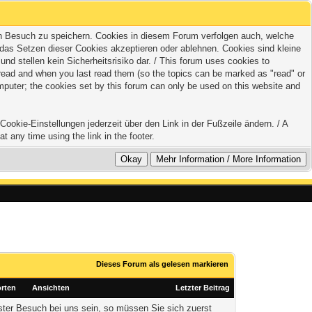
zten Besuch zu speichern. Cookies in diesem Forum verfolgen auch, welche
 das Setzen dieser Cookies akzeptieren oder ablehnen. Cookies sind kleine
 stellen kein Sicherheitsrisiko dar. / This forum uses cookies to
e read and when you last read them (so the topics can be marked as "read" or
mputer; the cookies set by this forum can only be used on this website and
ookie-Einstellungen jederzeit über den Link in der Fußzeile ändern. / A
t any time using the link in the footer.
Dieses Forum als gelesen markieren
rten
Ansichten
Letzter Beitrag
rster Besuch bei uns sein, so müssen Sie sich zuerst