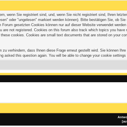
 wenn Sie registriert sind, und, wenn Sie nicht registriert sind, Ihren let
sen" oder "ungelesen" markiert werden können). Bitte bestätigen Sie, ob Sie
Forum gesetzten Cookies können nur auf dieser Website verwendet werden und
 you are not registered. Cookies on this forum also track which topics you hav
of these cookies. Cookies are small text documents that are stored on your co
zu verhindern, dass Ihnen diese Frage erneut gestellt wird. Sie können Ihre C
ng asked this question again. You will be able to change your cookie settings a
Antwo
[
au