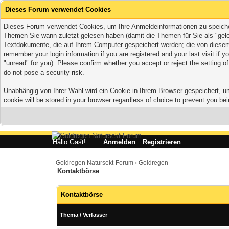
Dieses Forum verwendet Cookies
Dieses Forum verwendet Cookies, um Ihre Anmeldeinformationen zu speichern,
Themen Sie wann zuletzt gelesen haben (damit die Themen für Sie als "gele
Textdokumente, die auf Ihrem Computer gespeichert werden; die von diesem 
remember your login information if you are registered and your last visit if
"unread" for you). Please confirm whether you accept or reject the setting 
do not pose a security risk.
Unabhängig von Ihrer Wahl wird ein Cookie in Ihrem Browser gespeichert, um 
cookie will be stored in your browser regardless of choice to prevent you bei
Hallo Gast!
Anmelden
Registrieren
Goldregen Natursekt-Forum
›
Goldregen
Kontaktbörse
Kontaktbörse
Thema
/
Verfasser