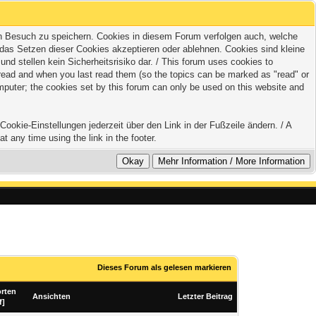
zten Besuch zu speichern. Cookies in diesem Forum verfolgen auch, welche
 das Setzen dieser Cookies akzeptieren oder ablehnen. Cookies sind kleine
 stellen kein Sicherheitsrisiko dar. / This forum uses cookies to
e read and when you last read them (so the topics can be marked as "read" or
mputer; the cookies set by this forum can only be used on this website and
ookie-Einstellungen jederzeit über den Link in der Fußzeile ändern. / A
t any time using the link in the footer.
Dieses Forum als gelesen markieren
rten
Ansichten
Letzter Beitrag
f
]